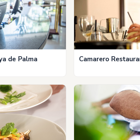
aya de Palma
Camarero Restaura