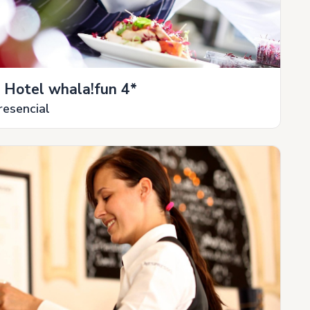
 Hotel whala!fun 4*
resencial